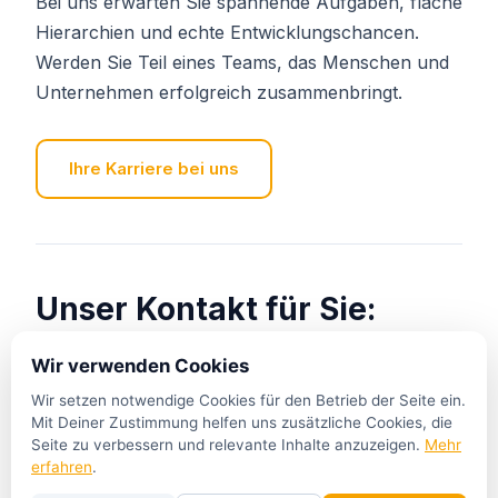
Bei uns erwarten Sie spannende Aufgaben, flache
Hierarchien und echte Entwicklungschancen.
Werden Sie Teil eines Teams, das Menschen und
Unternehmen erfolgreich zusammenbringt.
Ihre Karriere bei uns
Unser Kontakt für Sie:
Wir verwenden Cookies
+49•800•800•810•0*
Wir setzen notwendige Cookies für den Betrieb der Seite ein.
Mit Deiner Zustimmung helfen uns zusätzliche Cookies, die
*kostenfrei aus den deutschen Fest- und
Seite zu verbessern und relevante Inhalte anzuzeigen.
Mehr
erfahren
.
Mobilfunknetzen