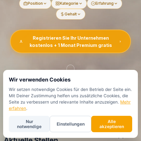
Position
Kategorie
Erfahrung
Gehalt
Registrieren Sie Ihr Unternehmen
kostenlos + 1 Monat Premium gratis
Wir verwenden Cookies
Wir setzen notwendige Cookies für den Betrieb der Seite ein.
Mit Deiner Zustimmung helfen uns zusätzliche Cookies, die
Seite zu verbessern und relevante Inhalte anzuzeigen.
Mehr
erfahren
.
Nur
Alle
Einstellungen
notwendige
akzeptieren
Aktuelle Stellen