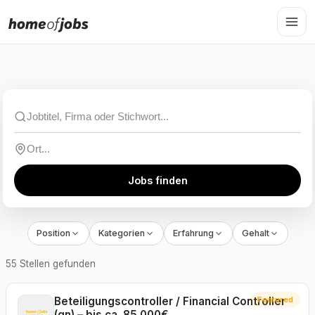
Jobs finden
Position
Kategorien
Erfahrung
Gehalt
55 Stellen gefunden
Beteiligungscontroller / Financial Controller
Featured
(gn) – bis ca. 85.000€