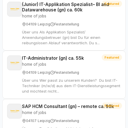
(Junior) IT-Applikation Spezialist– BI and
Featured
Datawarehouse (gn) ca. 60k
home of jobs
04109 Leipzig
Festanstellung
Über uns Als Applikation Spezialist/
Anwendungsbetreuer (gn) bist Du für einen
reibungslosen Ablauf verantwortlich. Du s...
IT-Administrator (gn) ca. 55k
Featured
home of jobs
04109 Leipzig
Festanstellung
Über uns Wer passt zu unserem Kunden? Du bist IT-
Techniker (m/w/d) aus dem IT-Dienstleistungssegment
und möchtest nicht...
SAP HCM Consultant (gn) – remote ca. 90k
Featured
home of jobs
04107 Leipzig
Festanstellung