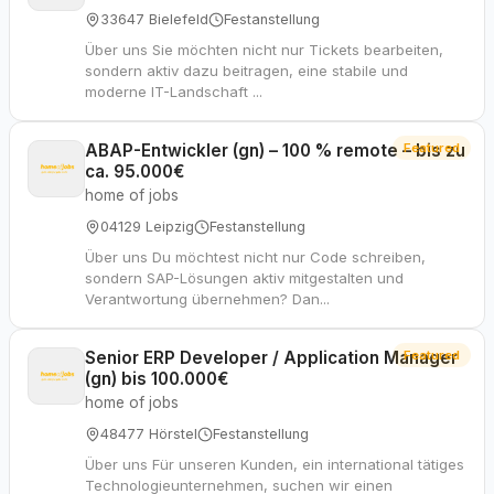
33647 Bielefeld
Festanstellung
Über uns Sie möchten nicht nur Tickets bearbeiten,
sondern aktiv dazu beitragen, eine stabile und
moderne IT-Landschaft ...
ABAP-Entwickler (gn) – 100 % remote – bis zu
Featured
ca. 95.000€
home of jobs
04129 Leipzig
Festanstellung
Über uns Du möchtest nicht nur Code schreiben,
sondern SAP-Lösungen aktiv mitgestalten und
Verantwortung übernehmen? Dan...
Senior ERP Developer / Application Manager
Featured
(gn) bis 100.000€
home of jobs
48477 Hörstel
Festanstellung
Über uns Für unseren Kunden, ein international tätiges
Technologieunternehmen, suchen wir einen