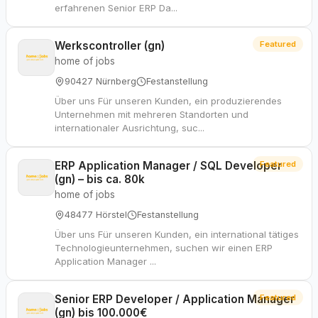
erfahrenen Senior ERP Da...
Werkscontroller (gn)
Featured
home of jobs
90427 Nürnberg
Festanstellung
Über uns Für unseren Kunden, ein produzierendes
Unternehmen mit mehreren Standorten und
internationaler Ausrichtung, suc...
ERP Application Manager / SQL Developer
Featured
(gn) – bis ca. 80k
home of jobs
48477 Hörstel
Festanstellung
Über uns Für unseren Kunden, ein international tätiges
Technologieunternehmen, suchen wir einen ERP
Application Manager ...
Senior ERP Developer / Application Manager
Featured
(gn) bis 100.000€