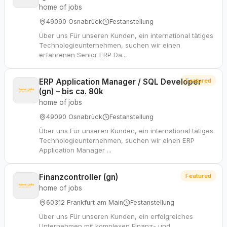
home of jobs
49090 Osnabrück
Festanstellung
Über uns Für unseren Kunden, ein international tätiges
Technologieunternehmen, suchen wir einen
erfahrenen Senior ERP Da...
ERP Application Manager / SQL Developer
Featured
(gn) – bis ca. 80k
home of jobs
49090 Osnabrück
Festanstellung
Über uns Für unseren Kunden, ein international tätiges
Technologieunternehmen, suchen wir einen ERP
Application Manager ...
Finanzcontroller (gn)
Featured
home of jobs
60312 Frankfurt am Main
Festanstellung
Über uns Für unseren Kunden, ein erfolgreiches
Unternehmen mit komplexen Finanz- und