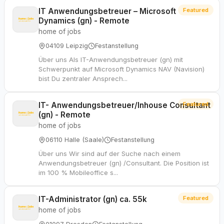
IT Anwendungsbetreuer – Microsoft
Featured
Dynamics (gn) - Remote
home of jobs
04109 Leipzig
Festanstellung
Über uns Als IT-Anwendungsbetreuer (gn) mit
Schwerpunkt auf Microsoft Dynamics NAV (Navision)
bist Du zentraler Ansprech...
IT- Anwendungsbetreuer/Inhouse Consultant
Featured
(gn) - Remote
home of jobs
06110 Halle (Saale)
Festanstellung
Über uns Wir sind auf der Suche nach einem
Anwendungsbetreuer (gn) /Consultant. Die Position ist
im 100 % Mobileoffice s...
IT-Administrator (gn) ca. 55k
Featured
home of jobs