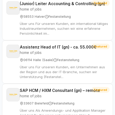
(Junior) Leiter Accounting & Controlling (gn)
Featured
home of jobs
58553 Halver
Festanstellung
Über uns Für unseren Kunden, ein international tätiges
Industrieunternehmen, suchen wir eine erfahrene
Persönlichkeit im...
Assistenz Head of IT (gn) - ca. 55.000€
Featured
home of jobs
06114 Halle (Saale)
Festanstellung
Über uns Für unseren Kunden, ein Unternehmen aus
der Region und aus der IT-Branche, suchen wir
Unterstützung (Festanstel...
SAP HCM / HXM Consultant (gn) – remote
Featured
home of jobs
33607 Bielefeld
Festanstellung
Über uns Als Anwendungs- und Applikation Manager