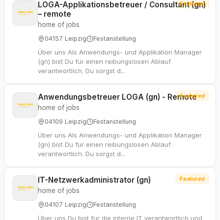
LOGA-Applikationsbetreuer / Consultant (gn)
Featured
– remote
home of jobs
04157 Leipzig
Festanstellung
Über uns Als Anwendungs- und Applikation Manager
(gn) bist Du für einen reibungslosen Ablauf
verantwortlich. Du sorgst d...
Anwendungsbetreuer LOGA (gn) - Remote
Featured
home of jobs
04109 Leipzig
Festanstellung
Über uns Als Anwendungs- und Applikation Manager
(gn) bist Du für einen reibungslosen Ablauf
verantwortlich. Du sorgst d...
IT-Netzwerkadministrator (gn)
Featured
home of jobs
04107 Leipzig
Festanstellung
Über uns Du bist für die interne IT verantwortlich und