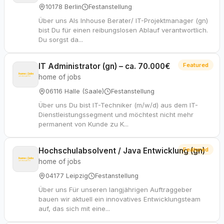
10178 Berlin
Festanstellung
Über uns Als Inhouse Berater/ IT-Projektmanager (gn)
bist Du für einen reibungslosen Ablauf verantwortlich.
Du sorgst da...
IT Administrator (gn) – ca. 70.000€
Featured
home of jobs
06116 Halle (Saale)
Festanstellung
Über uns Du bist IT-Techniker (m/w/d) aus dem IT-
Dienstleistungssegment und möchtest nicht mehr
permanent von Kunde zu K...
Hochschulabsolvent / Java Entwicklung (gn)
Featured
home of jobs
04177 Leipzig
Festanstellung
Über uns Für unseren langjährigen Auftraggeber
bauen wir aktuell ein innovatives Entwicklungsteam
auf, das sich mit eine...