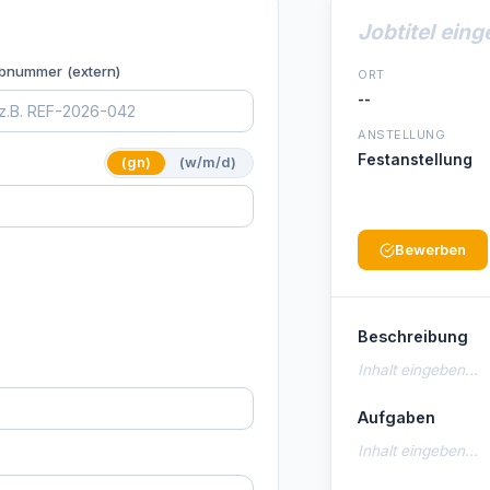
Jobtitel eing
bnummer (extern)
ORT
--
ANSTELLUNG
Festanstellung
(gn)
(w/m/d)
Bewerben
Beschreibung
Inhalt eingeben...
Aufgaben
Inhalt eingeben...