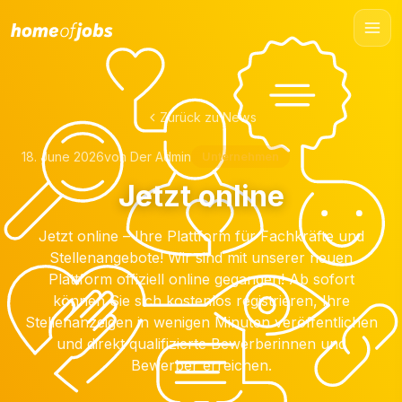
Zurück zu News
18. June 2026
von Der Admin
Unternehmen
Jetzt online
Jetzt online – Ihre Plattform für Fachkräfte und
Stellenangebote! Wir sind mit unserer neuen
Plattform offiziell online gegangen! Ab sofort
können Sie sich kostenlos registrieren, Ihre
Stellenanzeigen in wenigen Minuten veröffentlichen
und direkt qualifizierte Bewerberinnen und
Bewerber erreichen.