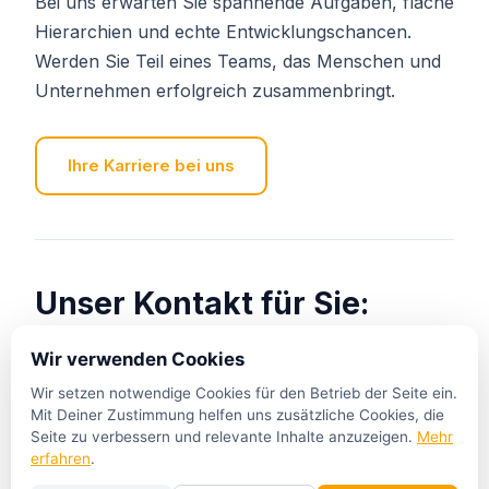
Bei uns erwarten Sie spannende Aufgaben, flache
Hierarchien und echte Entwicklungschancen.
Werden Sie Teil eines Teams, das Menschen und
Unternehmen erfolgreich zusammenbringt.
Ihre Karriere bei uns
Unser Kontakt für Sie:
Wir verwenden Cookies
+49•800•800•810•0*
Wir setzen notwendige Cookies für den Betrieb der Seite ein.
Mit Deiner Zustimmung helfen uns zusätzliche Cookies, die
*kostenfrei aus den deutschen Fest- und
Seite zu verbessern und relevante Inhalte anzuzeigen.
Mehr
erfahren
.
Mobilfunknetzen